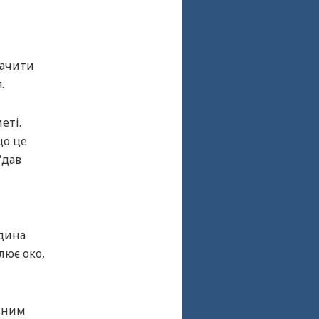
бачити
.
еті.
що це
“дав
юдина
лює око,
ивним