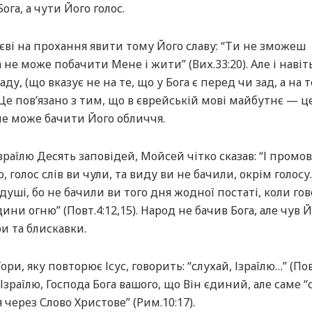
ога, а чути Його голос.
єві на прохання явити тому Його славу: “Ти не зможеш
не може побачити Мене і жити” (Вих.33:20). Але і навіт
ду, (що вказує не на те, що у Бога є перед чи зад, а на т
е пов’язано з тим, що в єврейській мові майбутнє — це
не може бачити Його обличчя.
Ізраїлю Десять заповідей, Мойсей чітко сказав: “І промо
, голос слів ви чули, та виду ви не бачили, окрім голосу
душі, бо не бачили ви того дня жодної постаті, коли го
дини огню” (Повт.4:12,15). Народ не бачив Бога, але чув 
ри та блискавки.
и, яку повторює Ісус, говорить: “слухай, Ізраїлю…” (Повт
 Ізраїлю, Господа Бога вашого, що Він єдиний, але саме “
я через Слово Христове” (Рим.10:17).