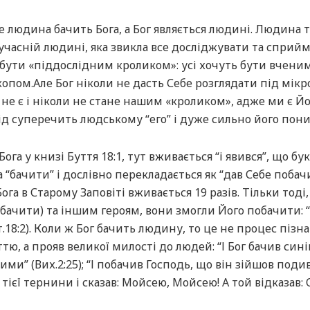
не людина бачить Бога, а Бог являється людині. Людина т
сучасній людині, яка звикла все досліджувати та сприйм
е бути «піддослідним кроликом»: усі хочуть бути вченим
опом.Але Бог ніколи не дасть Себе розглядати під мік
 не є і ніколи не стане нашим «кроликом», адже ми є Й
ід суперечить людському “его” і дуже сильно його пон
ога у книзі Буття 18:1, тут вживається “і явився”, що бу
 “бачити” і дослівно перекладається як “дав Себе побач
га в Старому Заповіті вживається 19 разів. Тільки тоді,
обачити) та іншим героям, вони змогли Його побачити: “
ут.18:2). Коли ж Бог бачить людину, то це не процес пізн
, а прояв великої милості до людей: “І Бог бачив сині
ними” (Вих.2:25); “І побачив Господь, що він зійшов подив
тієї тернини і сказав: Мойсею, Мойсею! А той відказав: О