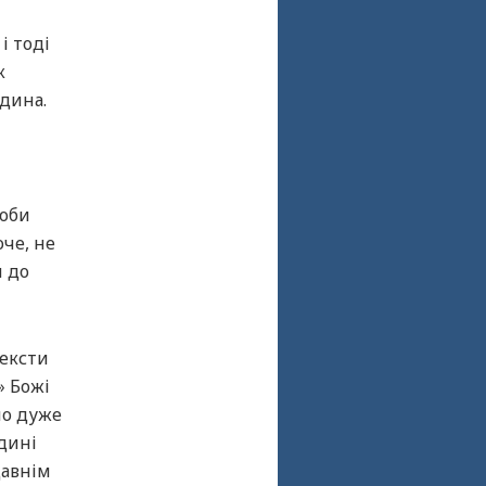
і тоді
к
юдина.
роби
оче, не
и до
тексти
» Божі
уло дуже
юдині
давнім