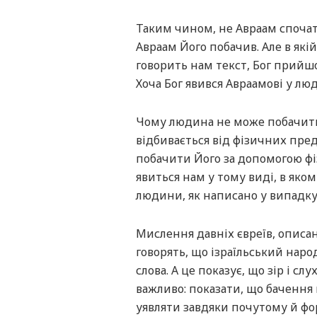
Таким чином, не Авраам спочатк
Авраам Його побачив. Але в які
говорить нам текст, Бог прийшо
Хоча Бог явився Авраамові у люд
Чому людина не може побачити 
відбивається від фізичних предм
побачити Його за допомогою фіз
явиться нам у тому виді, в яком
людини, як написано у випадку А
Мислення давніх євреїв, описане 
говорять, що ізраїльський народ
слова. А це показує, що зір і с
важливо: показати, що бачення 
уявляти завдяки почутому й фо