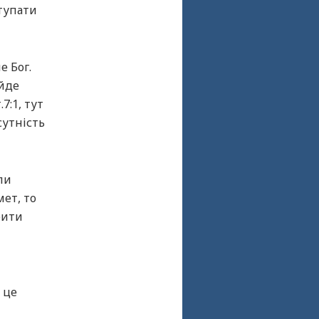
ступати
е Бог.
 йде
7:1, тут
 сутність
ли
ет, то
бити
 це