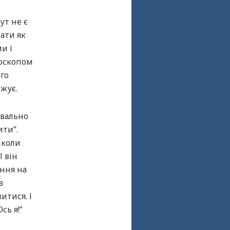
ут не є
ати як
и і
роскопом
ого
ижує.
квально
ити”.
 коли
І він
ання на
в
итися. І
сь я!”