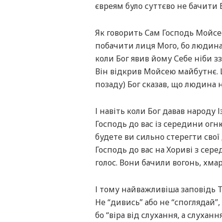
євреям було суттєво не бачити Б
Як говорить Сам Господь Мойсе
побачити лиця Мого, бо людина 
коли Бог явив йому Себе ніби зза
Він відкрив Мойсею майбутнє. Ц
позаду) Бог сказав, що людина 
І навіть коли Бог давав народу 
Господь до вас із середини огню
будете ви сильно стерегти свої 
Господь до вас на Хориві з сере
голос. Вони бачили вогонь, хма
І тому найважливіша заповідь Тор
Не “дивись” або не “споглядай”,
бо “віра від слухання, а слуханн