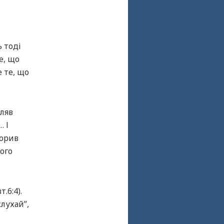
ь тоді
е, що
 те, що
вляв
… І
ворив
Його
.6:4).
слухай”,