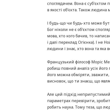
споглядачем. Вона є суб’єктом 
в якості об’єкта. Також людина
І будь-що чи будь-хто може бути
Бог ніколи не є об’єктом спогляд
мова, хто кого бачив, то написа
і далі переклад Огієнка). І не Но
людини і знає, хто вона та яка в
Французький філософ Моріс Мер
робиш повний аналіз усіх його
його можна обміряти, зважити, 
висновок, що ти знаєш, що явл
Але цей підхід неприпустимий 
параметрах перевірити, зробити
робить наука. Тому теза, що лю