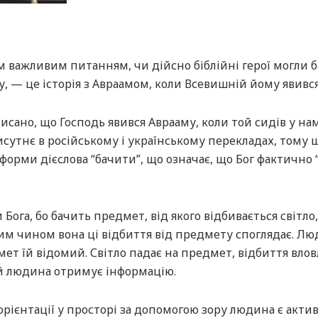
 важливим питанням, чи дійсно біблійні герої могли 
у, — це історія з Авраамом, коли Всевишній йому явився
исано, що Господь явився Аврааму, коли той сидів у нам
сутнє в російському і українському перекладах, тому 
форми дієслова “бачити”, що означає, що Бог фактично 
ога, бо бачить предмет, від якого відбивається світло,
аким чином вона ці відбиття від предмету споглядає. Л
ет їй відомий. Світло падає на предмет, відбиття влов
 й людина отримує інформацію.
орієнтації у просторі за допомогою зору людина є акт