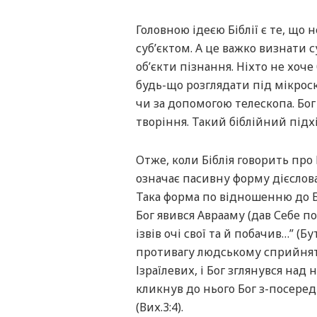
Головною ідеєю Біблії є те, що 
суб’єктом. А це важко визнати 
об’єкти пізнання. Ніхто не хоч
будь-що розглядати під мікроск
чи за допомогою телескопа. Бог
творіння. Такий біблійний підх
Отже, коли Біблія говорить про Б
означає пасивну форму дієслова
Така форма по відношенню до Бо
Бог явився Аврааму (дав Себе п
ізвів очі свої та й побачив…” (Б
противагу людському сприйняттю
Ізраїлевих, і Бог зглянувся над 
кликнув до нього Бог з-посеред 
(Вих.3:4).