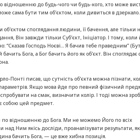
по відношенню до будь-чого чи будь-кого, хто може ви
 може сама бути тим об’єктом, коли дивиться в дзеркало.
 об’єктом споглядання людини, її бачення, але тільки н
ання, Він завжди тільки Суб’єкт, Ініціатор. І тому, коли
но: “Сказав Господь Ноєві… Я бачив тебе праведним” (Бут.
й бачить Бога, а Бог бачить його як об’єкт. Він споглядає
она.
ло-Понті писав, що сутність об’єкта можна пізнати, ко
 параметрів. Якщо мова йде про певний фізичний предм
спробувати на смак, визначити колір. І тоді можна зро
яє собою цей предмет.
по відношенню до Бога. Ми не можемо Його по всіх
 над Ним якісь досліди, проаналізувати результати, як
дина бачить Бога, — це вже хибна позиція.