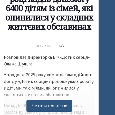
6400 дітям із сімей, які
опинилися у складних
життєвих обставинах
A
28.12.2025
A
Розповідає директорка БФ «Дотик серця»
Олена Шульга.
Упродовж 2025 року команда благодійного
фонду «Дотик серця» продовжувала роботу
з дітьми та сім’ями, які опинилися у
складних життєвих обставинах.
Понад 6400 дітей отримали допомогу.
Читати повністю
Особливу увагу було приділено дітям з