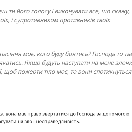
ш ти його голосу і виконувати все, що скажу, 
оїх, і супротивником противників твоїх
спасіння моє, кого буду боятись? Господь то т
якатись. Якщо будуть наступати на мене злочи
, щоб пожерти тіло моє, то вони спотикнуться
, вона має право звертатися до Господа за допомогою,
гувати на зло і несправедливість.