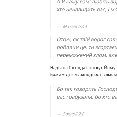
А Я кажу вам: любіть во
хто ненавидить вас, і мо
Матвія 5:44
Отож, як твій ворог голо
роблячи це, ти згортає
переможений злом, але
Надія на Господа і послух Йому
Божим дітям, заподіює її самом
Бо так говорить Господ
вас грабували, бо хто в
Захарії 2:8