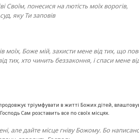
ві Своїм, понесися на лютість моїх ворогів,
уд, яку Ти заповів
в моїх, Боже мій, захисти мене від тих, що по
ід тих, хто чинить беззаконня, і спаси мене ві
продовжує тріумфувати в житті Божих дітей, влаштову
 Господь Сам розставить все по своїх місцях.
ені, але дайте місце гніву Божому. Бо написано