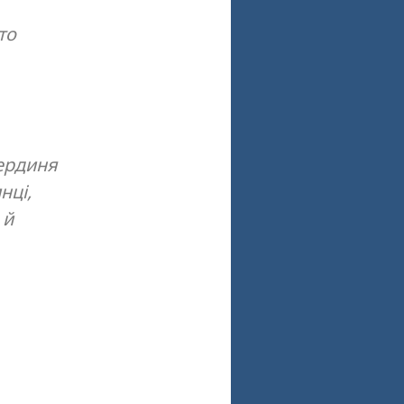
то
вердиня
нці,
 й