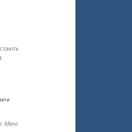
встають
д
вати
: Мені