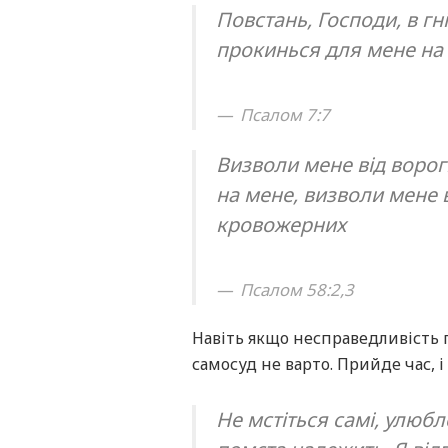
Повстань, Господи, в гні
прокинься для мене на с
Псалом 7:7
Визволи мене від ворогі
на мене, визволи мене в
кровожерних
Псалом 58:2,3
Навіть якщо несправедливість 
самосуд не варто. Прийде час, і
Не мстіться самі, улюбл