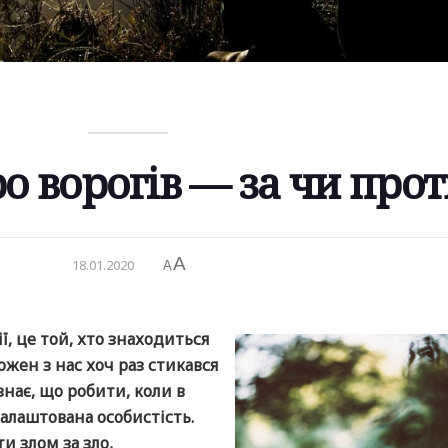
о ворогів — за чи прот
A
18.01.2020
A
ії, це той, хто знаходиться
ожен з нас хоч раз стикався
нає, що робити, коли в
налаштована особистість.
и злом за зло,