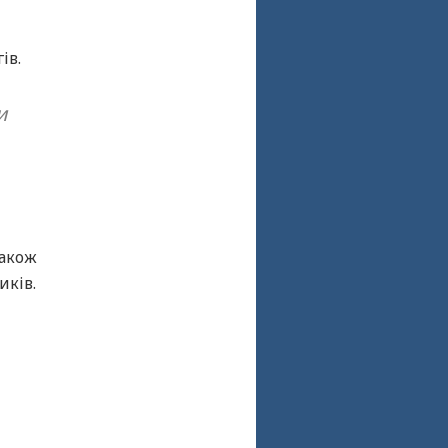
ів.
и
також
иків.