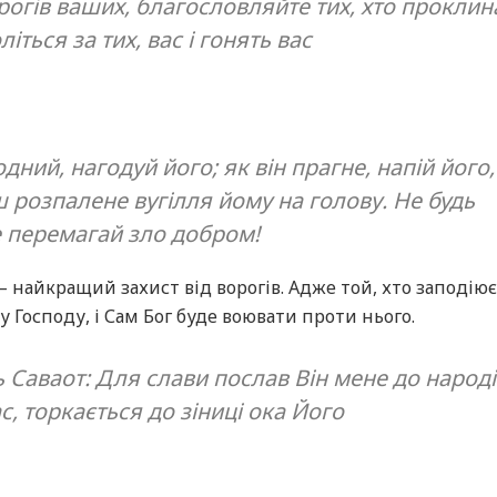
рогів ваших, благословляйте тих, хто проклина
літься за тих, вас і гонять вас
дний, нагодуй його; як він прагне, напій його,
ш розпалене вугілля йому на голову. Не будь
 перемагай зло добром!
 – найкращий захист від ворогів. Адже той, хто заподію
у Господу, і Сам Бог буде воювати проти нього.
ь Саваот: Для слави послав Він мене до народі
ас, торкається до зіниці ока Його