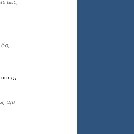
є вас,
 бо,
є шкоду
в, що