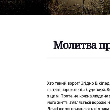
Молитва пр
Хто такий ворог? Згідно Вікіпед
в стані ворожнечі з будь-ким. К
з цим. Проте не кожна людина з
його житті з’являється вороже 
Деякі люди починають віддават