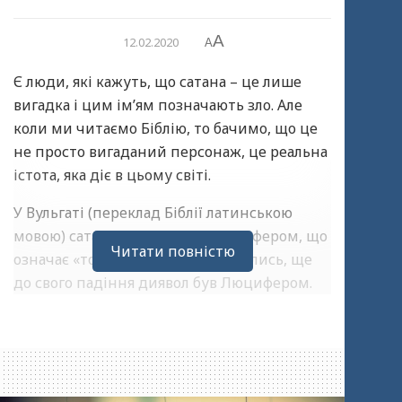
A
12.02.2020
A
Є люди, які кажуть, що сатана – це лише
вигадка і цим ім’ям позначають зло. Але
коли ми читаємо Біблію, то бачимо, що це
не просто вигаданий персонаж, це реальна
істота, яка діє в цьому світі.
У Вульгаті (переклад Біблії латинською
мовою) сатана називається Люцифером, що
Читати повністю
означає «той, що несе світло». Колись, ще
до свого падіння диявол був Люцифером.
Господь каже про нього:
Ти печать досконалости, повен
мудрости, і корона краси. Ти
пробував ув Едені, садку